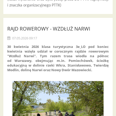
i znaczka organizacyjnego PTTK)
RAJD ROWEROWY - WZDŁUŻ NARWI
07.05.2026 09:17
30 kwietnia 2026 klasa turystyczna 3e_LO pod koniec
kwietnia wzięła udział w corocznym rajdzie rowerowym
"Wzdłuż Narwi". Tym razem trasa wiodła na północ
od Warszawy, obejmując m.in. Pomiechówek, ścieżkę
edukacyjną w dolinie rzeki Wkra, Stanisławowo, Twierdzę
Modlin, dolinę Narwi oraz Nowy Dwór Mazowiecki
.