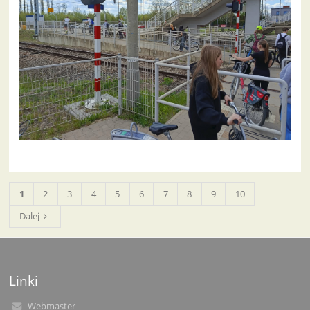
1
2
3
4
5
6
7
8
9
10
Dalej
Linki
Webmaster