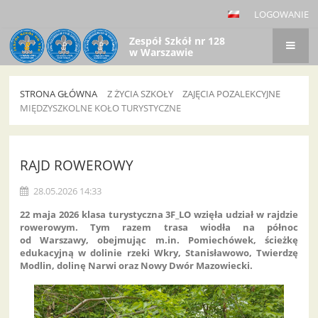
LOGOWANIE
Zespół Szkół nr 128
w Warszawie
STRONA GŁÓWNA
Z ŻYCIA SZKOŁY
ZAJĘCIA POZALEKCYJNE
MIĘDZYSZKOLNE KOŁO TURYSTYCZNE
Międzyszkolne
Koło
RAJD ROWEROWY
Turystyczne
28.05.2026 14:33
22 maja 2026 klasa turystyczna 3F_LO wzięła udział w rajdzie
rowerowym. Tym razem trasa wiodła na północ
od Warszawy, obejmując m.in. Pomiechówek, ścieżkę
edukacyjną w dolinie rzeki Wkry, Stanisławowo, Twierdzę
Modlin, dolinę Narwi oraz Nowy Dwór Mazowiecki.