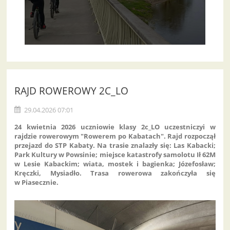
RAJD ROWEROWY 2C_LO
29.04.2026 07:01
24 kwietnia 2026 uczniowie klasy 2c_LO uczestniczyi w
rajdzie rowerowym "Rowerem po Kabatach". Rajd rozpoczął
przejazd do STP Kabaty. Na trasie znalazły się: Las Kabacki;
Park Kultury w Powsinie; miejsce katastrofy samolotu Ił 62M
w Lesie Kabackim; wiata, mostek i bagienka; Józefosław;
Kręczki, Mysiadło. Trasa rowerowa zakończyła się
w Piasecznie.