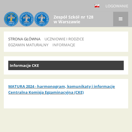
LOGOWANIE
Zespół Szkół nr 128
w Warszawie
STRONA GŁÓWNA
UCZNIOWIE I RODZICE
EGZAMIN MATURALNY
INFORMACJE
Informacje
Informacje CKE
MATURA 2024 - harmonogram, komunikaty i informacje
Centralna Komisja Egzaminacyjna (CKE)