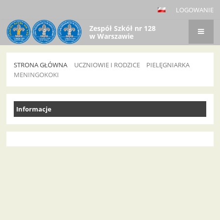
LOGOWANIE
Zespół Szkół nr 128
w Warszawie
STRONA GŁÓWNA
UCZNIOWIE I RODZICE
PIELĘGNIARKA
MENINGOKOKI
Meningokoki
Informacje