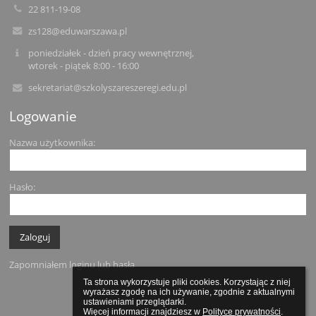
22 811-19-08
zs128@eduwarszawa.pl
poniedziałek - dzień pracy wewnętrznej,
wtorek - piątek 8:00 - 16:00
sekretariat@szkolyszareszeregi.edu.pl
Logowanie
Nazwa użytkownika:
Hasło:
Zapomniałem loginu lub hasła
Ta strona wykorzystuje pliki cookies. Korzystając z niej 
wyrażasz zgodę na ich używanie, zgodnie z aktualnymi 
ustawieniami przeglądarki.

Więcej informacji znajdziesz w 
Polityce prywatności
.