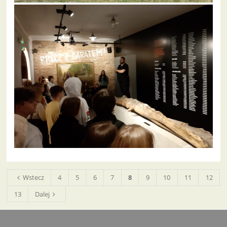
Wstecz
4
5
6
7
8
9
10
11
12
13
Dalej