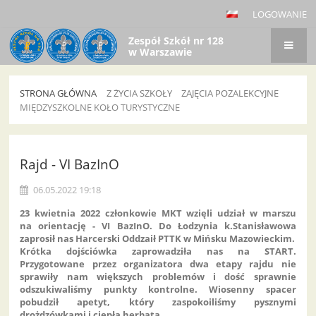
LOGOWANIE
Zespół Szkół nr 128
w Warszawie
STRONA GŁÓWNA
Z ŻYCIA SZKOŁY
ZAJĘCIA POZALEKCYJNE
MIĘDZYSZKOLNE KOŁO TURYSTYCZNE
Międzyszkolne
Koło
Rajd - VI BazInO
Turystyczne
06.05.2022 19:18
23 kwietnia 2022 członkowie MKT wzięli udział w marszu
na orientację - VI BazInO. Do Łodzynia k.Stanisławowa
zaprosił nas Harcerski Oddzaił PTTK w Mińsku Mazowieckim.
Krótka dojściówka zaprowadziła nas na START.
Przygotowane przez organizatora dwa etapy rajdu nie
sprawiły nam większych problemów i dość sprawnie
odszukiwaliśmy punkty kontrolne. Wiosenny spacer
pobudził apetyt, który zaspokoiliśmy pysznymi
drożdzówkami i ciepłą herbatą.