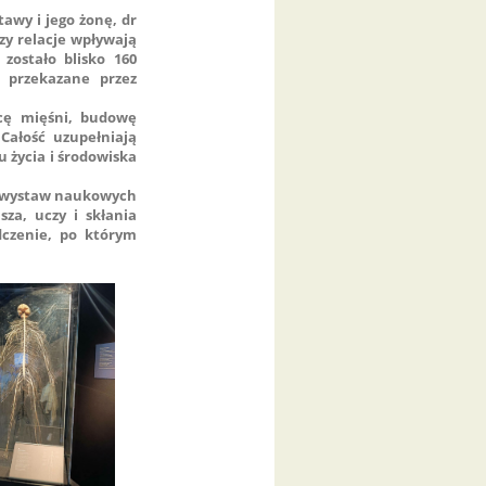
wy i jego żonę, dr
czy relacje wpływają
zostało blisko 160
 przekazane przez
acę mięśni, budowę
Całość uzupełniają
 życia i środowiska
h wystaw naukowych
za, uczy i skłania
dczenie, po którym