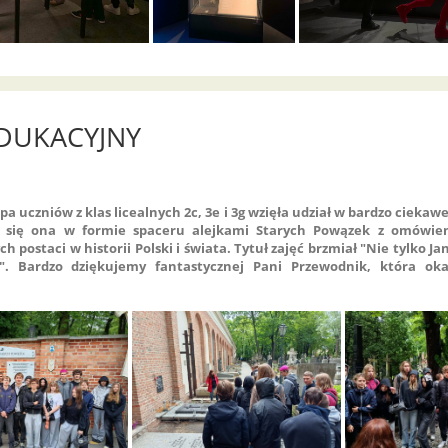
DUKACYJNY
pa uczniów z klas licealnych 2c, 3e i 3g wzięła udział w bardzo ciekawe
ła się ona w formie spaceru alejkami Starych Powązek z omówien
 postaci w historii Polski i świata. Tytuł zajęć brzmiał "Nie tylko J
. Bardzo dziękujemy fantastycznej Pani Przewodnik, która oka