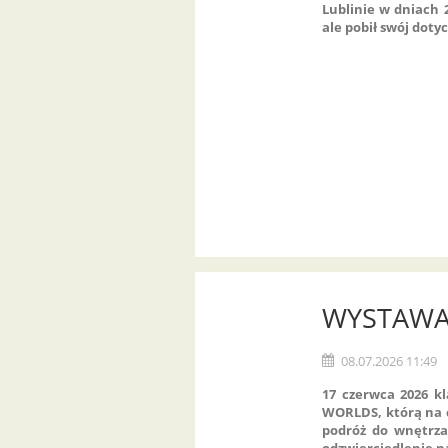
Lublinie w dniach 2
ale pobił swój dotyc
WYSTAWA
08.07.2026 11:49
17 czerwca 2026 kl
WORLDS, którą na c
podróż do wnętrza 
odzwierciedlenie na