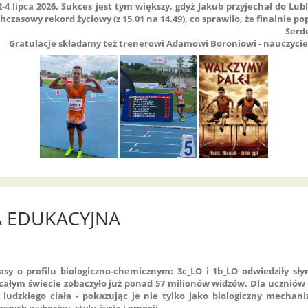
-4 lipca 2026. Sukces jest tym większy, gdyż Jakub przyjechał do Lub
hczasowy rekord życiowy (z 15.01 na 14.49), co sprawiło, że finalnie po
Serd
Gratulacje składamy też trenerowi Adamowi Boroniowi - nauczycielo
 EDUKACYJNA
asy o profilu biologiczno-chemicznym: 3c_LO i 1b_LO odwiedziły s
ałym świecie zobaczyło już ponad 57 milionów widzów. Dla uczniów 
ludzkiego ciała - pokazując je nie tylko jako biologiczny mechani
szych wyborów, stylu życia i emocji.