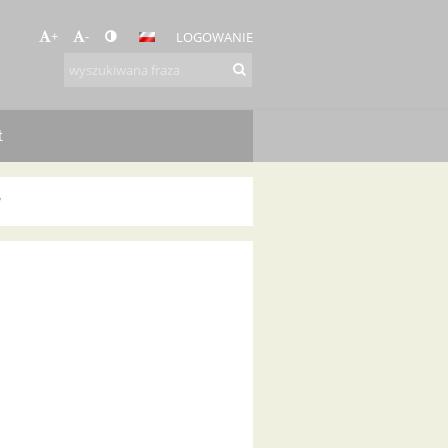
+
-
LOGOWANIE
t
W