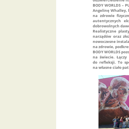
BODY WORLDS – PUL
Angelinę Whalley, k
na zdrowie fizycz
autentycznych ek
dobrowolnych dawc
Realistyczne plas
narządów oraz zło
nowoczesne instala
na zdrowie, podkre
BODY WORLDS pozos
na świecie. Łączy
do refleksji. To 
na własne ciało patr