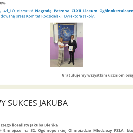
00%
sy 4d_LO otrzymał
Nagrodę Patrona CLXII Liceum Ogólnokształcące
dowaną przez Komitet Rodzicielski i Dyrektora szkoły.
Gratulujemy wszystkim uczniom osią
Y SUKCES JAKUBA
szego licealisty Jakuba Bieńka
ł 9.miejsce na 32. Ogólnopolskiej Olimpiadzie Młodzieży PZLA, kt