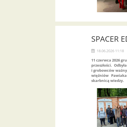
SPACER E
18.06.2026 11:18
11 czerwca 2026 gru
przeszłości. Odby
i grobowców ważnych
więźniów Pawiaka"
skarbnicą wiedzy.