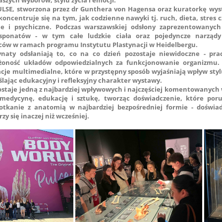
SE, stworzona przez dr Gunthera von Hagensa oraz kuratorkę wysta
oncentruje się na tym, jak codzienne nawyki tj. ruch, dieta, stres 
ne i psychiczne. Podczas warszawskiej odsłony zaprezentowanych 
sponatów - w tym całe ludzkie ciała oraz pojedyncze narządy
ów w ramach programu Instytutu Plastynacji w Heidelbergu.
tynaty odsłaniają to, co na co dzień pozostaje niewidoczne - pr
żoność układów odpowiedzialnych za funkcjonowanie organizmu. 
cje multimedialne, które w przystępny sposób wyjaśniają wpływ stylu
ślając edukacyjny i refleksyjny charakter wystawy.
taje jedną z najbardziej wpływowych i najczęściej komentowanyc
 medycynę, edukację i sztukę, tworząc doświadczenie, które porus
spotkanie z anatomią w najbardziej bezpośredniej formie - doświa
zy się inaczej niż wcześniej.