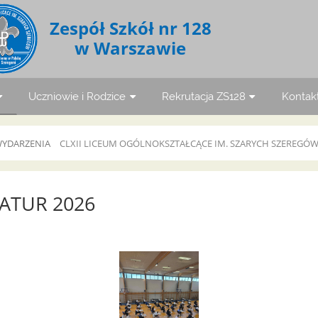
Zespół Szkół nr 128
w Warszawie
Uczniowie i Rodzice
Rekrutacja ZS128
Kontak
YDARZENIA
CLXII LICEUM OGÓLNOKSZTAŁCĄCE IM. SZARYCH SZEREGÓ
ATUR 2026