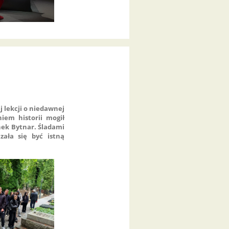
j lekcji o niedawnej
iem historii mogił
anek Bytnar. Śladami
zała się być istną