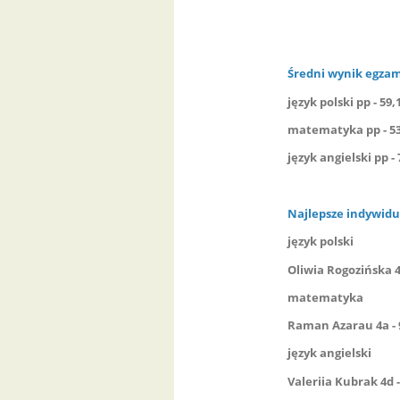
Średni wynik egza
język polski
pp -
59,
matematyka
pp - 
język angielski
pp -
Najlepsze indywidu
język polski
Oliwia Rogozińska 4
matematyka
Raman Azarau 4a -
język angielski
Valeriia Kubrak 4d 