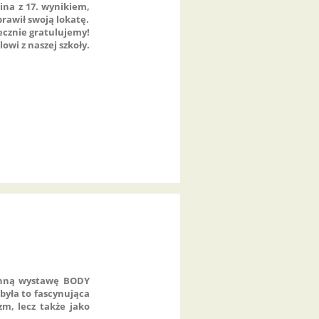
lina z 17. wynikiem,
prawił swoją lokatę.
ecznie gratulujemy!
wi z naszej szkoły.
łynną wystawę BODY
była to fascynująca
zm, lecz także jako