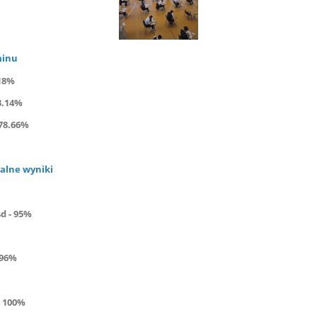
minu
18%
53.14%
 78.66%
alne wyniki
d - 95%
 96%
- 100%