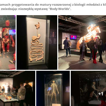
amach przygotowania do matury rozszerzonej z biologii młodzież z kl
 zwiedzając niezwykłą wystawę "Body Worlds".
+1