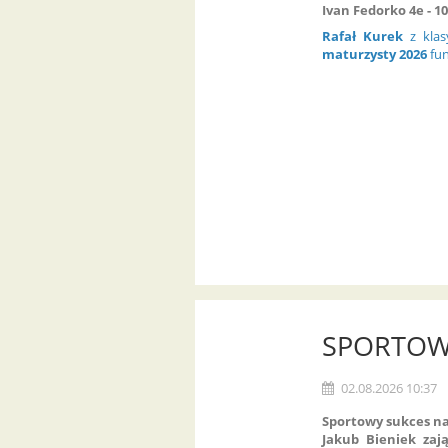
Ivan Fedorko 4e - 1
Rafał Kurek
z kla
maturzysty 2026
fun
SPORTOW
02.08.2026 10:37
Sportowy sukces na
Jakub Bieniek zają