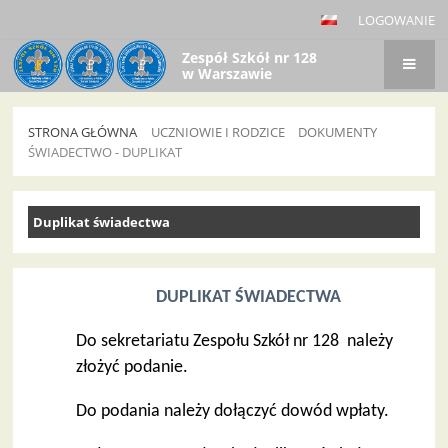
LOGOWANIE
Zespół Szkół nr 128
w Warszawie
STRONA GŁÓWNA
UCZNIOWIE I RODZICE
DOKUMENTY
ŚWIADECTWO - DUPLIKAT
Świadectwo
Duplikat świadectwa
-
duplikat
DUPLIKAT ŚWIADECTWA
Do sekretariatu Zespołu Szkół nr 128 należy
złożyć podanie.
Do podania należy dołączyć dowód wpłaty.