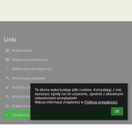
Linki
Webmaster
Wsparcie techniczne
Deklaracja dostępności
Informacje prawne
Polityka prywatności
Ta strona wykorzystuje pliki cookies. Korzystając z niej 
wyrażasz zgodę na ich używanie, zgodnie z aktualnymi 
Metryczka
ustawieniami przeglądarki.

Więcej informacji znajdziesz w 
Polityce prywatności
.
Mapa strony
OK
Facebook ZS 128
Kontakty