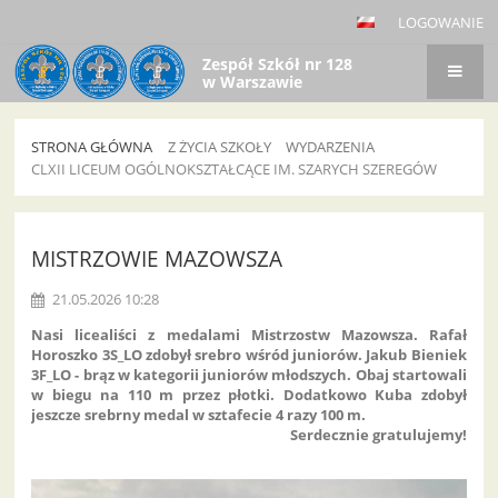
LOGOWANIE
Zespół Szkół nr 128
w Warszawie
STRONA GŁÓWNA
Z ŻYCIA SZKOŁY
WYDARZENIA
CLXII LICEUM OGÓLNOKSZTAŁCĄCE IM. SZARYCH SZEREGÓW
CLXII
Liceum
MISTRZOWIE MAZOWSZA
Ogólnokształcące
21.05.2026 10:28
im.
Szarych
Nasi licealiści z medalami Mistrzostw Mazowsza. Rafał
Horoszko 3S_LO zdobył srebro wśród juniorów. Jakub Bieniek
Szeregów
3F_LO - brąz w kategorii juniorów młodszych. Obaj startowali
w biegu na 110 m przez płotki. Dodatkowo Kuba zdobył
jeszcze srebrny medal w sztafecie 4 razy 100 m.
Serdecznie gratulujemy!