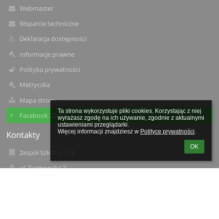
Webmaster
Wsparcie techniczne
Deklaracja dostępności
Informacje prawne
Polityka prywatności
Metryczka
Mapa strony
Ta strona wykorzystuje pliki cookies. Korzystając z niej 
Facebook ZS 128
wyrażasz zgodę na ich używanie, zgodnie z aktualnymi 
ustawieniami przeglądarki.

Więcej informacji znajdziesz w 
Polityce prywatności
.
Kontakty
OK
Zespół Szkół nr 128
ul. Turmoncka 2
03-254 Warszawa
Poland
22 811-19-08
zs128@eduwarszawa.pl